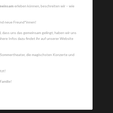
gemeinsam
erleben können, beschreiten wir – wie
und neue Freund*innen!
l, dass uns das gemeinsam gelingt, haben wir uns
ere Infos dazu findet ihr auf unserer Website
e Sommertheater, die magischsten Konzerte und
tzt!
Familie!