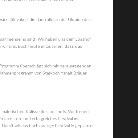
ce (Slovakei), die dann alles in der Ukraine dort
Beisammenseins sind! Wir haben uns dem Lösshof
 wir uns, Euch heute mitzuteilen,
dass das
 Programm überschlägt sich mit herausragenden
 Rahmenprogramm von Starkoch Ysnait Bräuer.
r malerischen Kulisse des Lösshofs. Wir freuen
facetten- und erfolgreiches Festival mit
amit wir das hochkarätige Festival in geplanter