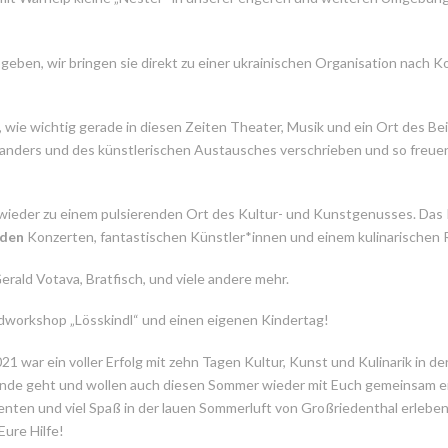
ben, wir bringen sie direkt zu einer ukrainischen Organisation nach Kosi
, wie wichtig gerade in diesen Zeiten Theater, Musik und ein Ort des 
inanders und des künstlerischen Austausches verschrieben und so freuen
wieder zu einem pulsierenden Ort des Kultur- und Kunstgenusses. Das
nden
Konzerten, fantastischen Künstler*innen und einem kulinarischen
erald Votava, Bratfisch, und viele andere mehr.
dworkshop „Lösskindl“ und einen eigenen Kindertag!
war ein voller Erfolg mit zehn Tagen Kultur, Kunst und Kulinarik in de
nde geht und wollen auch diesen Sommer wieder mit Euch gemeinsam ein 
 und viel Spaß in der lauen Sommerluft von Großriedenthal erleben. D
ure Hilfe!