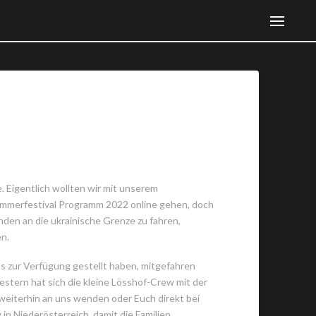
 Eigentlich wollten wir mit unserem
merfestival Programm 2022 online gehen, doch
den an die ukrainische Grenze zu fahren,
n.
s zur Verfügung gestellt haben, mitgefahren
tern hat sich die kleine Lösshof-Crew mit der
weiterhin an uns wenden oder Euch direkt bei
n Niederösterreich, damit die Familien