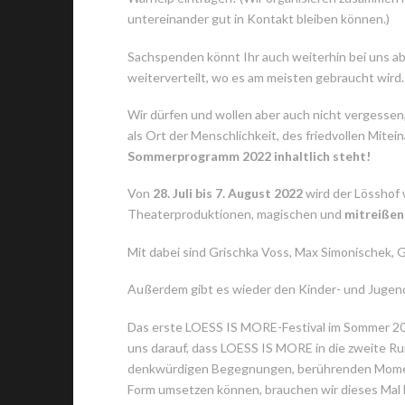
untereinander gut in Kontakt bleiben können.)
Sachspenden könnt Ihr auch weiterhin bei uns abge
weiterverteilt, wo es am meisten gebraucht wird.
Wir dürfen und wollen aber auch nicht vergessen
als Ort der Menschlichkeit, des friedvollen Mite
Sommerprogramm 2022 inhaltlich steht!
Von
28. Juli bis 7. August 2022
wird der Lösshof 
Theaterproduktionen, magischen und
mitreiße
Mit dabei sind Grischka Voss, Max Simonischek, G
Außerdem gibt es wieder den Kinder- und Jugen
Das erste LOESS IS MORE-Festival im Sommer 2021 
uns darauf, dass LOESS IS MORE in die zweite Ru
denkwürdigen Begegnungen, berührenden Momenten
Form umsetzen können, brauchen wir dieses Mal E