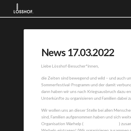
News 17.03.2022
Liebe Lösshof-Besucher*innen,
die Zeiten sind bewegend und wild – und auch un
Sommerfestival-Programm und der damit verbun
dann haben wir uns nach Kriegsausbruch dazu ent
Unterkünfte zu organisieren und Familien dabei z
Wir wollen uns an dieser Stelle bei allen Mensc
sind, Familien aufgenommen haben und sich weit
Organisation Warhelp (
https://warhelp.eu/
) zusa
Warhelp eintragen! (Wir organisieren zusammen m