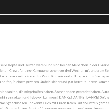
sere Köpfe und Herzen waren und sind bei den Menschen in der Ukraine.
denen Crowdfunding-Kampagne schon vor drei Wochen mit unserem Som
schlossen, mit privaten PKWs in Konvois und voll bepackt mit Sachspen
u helfen, in einem privaten Umfeld sicher und gut betreut unterzukomme
hen bedanken, die mitgeholfen haben, Sachspenden gebracht haben, Auto
erhin einsetzen und liebevoll kümmern! DANKE! DANKE! DANKE! Seit ges
mmengeschlossen. Ihr könnt Euch mit Euren freien Unterkünften gerne 
it Warhelp kleine „Nester“ in unserer engeren und weiteren Umgebung i