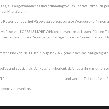
 buntes, aussergewöhnliches und stimmungsvolles Festival mit euch 
 der Finanzierung.
te Power der L
ö
sshof-Crowd
zu setzen, auf alte Wegbegleiter*innen 
te Auflage von LOESS IS MORE Wirklichkeit werden zu lassen! Für den Fal
mm
mit einem bunten Reigen an großartigen Künstler*innen überlegt. Näh
etten und von 28. Juli bis 7. August 2022 gemeinsam das einzigartigst
dies und Specials als Dankeschön überlegt, dafür dass ihr uns unterstü
ITE
https://www.startnext.com/loess-is-more
und werdet Teil der Lösshof-
r Homepage erwerben.
www.loesshof.com