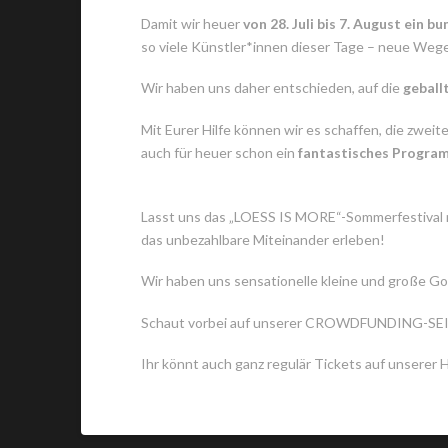
Damit wir heuer
von 28. Juli bis 7. August ein
so viele Künstler*innen dieser Tage – neue Wege
Wir haben uns daher entschieden, auf die
geball
Mit Eurer Hilfe können wir es schaffen, die zwei
auch für heuer schon ein
fantastisches Progra
www.loesshof.com
Lasst uns das „LOESS IS MORE“-Sommerfestival r
das unbezahlbare Miteinander erleben!
Wir haben uns sensationelle kleine und große Goo
Schaut vorbei auf unserer CROWDFUNDING-SE
Ihr könnt auch ganz regulär Tickets auf unsere